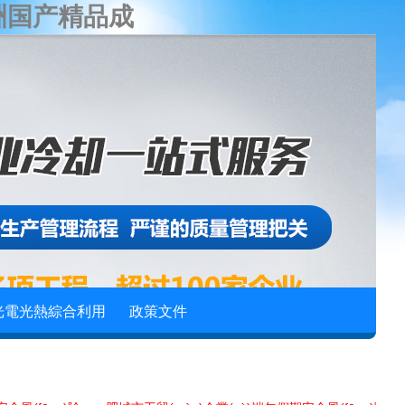
洲国产精品成
)光電光熱綜合利用
政策文件